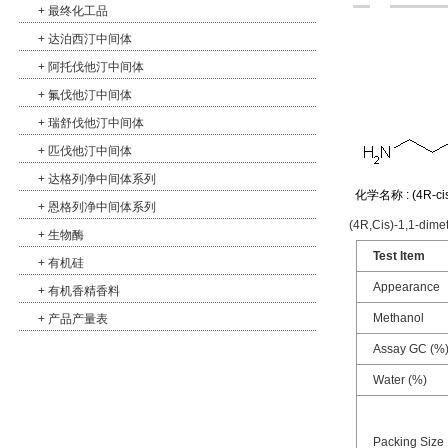
+
最终化工品
+
达泊西汀中间体
+
阿托伐他汀中间体
+
氟伐他汀中间体
+
瑞舒伐他汀中间体
+
匹伐他汀中间体
+
达格列净中间体系列
化学名称 : (4R-ci
+
恩格列净中间体系列
(4R,Cis)-1,1-dime
+
生物酶
Test Item
+
有机硅
Appearance
+
有机香精香料
Methanol
+
产品产量表
Assay GC (%
Water (%)
Packing Size